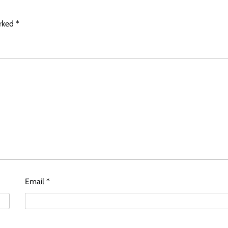
arked
*
Games
This Is a Giant Shipworm. You May
Wish It Had Stayed In Its Tube.
Email
*
December 25, 2025
0