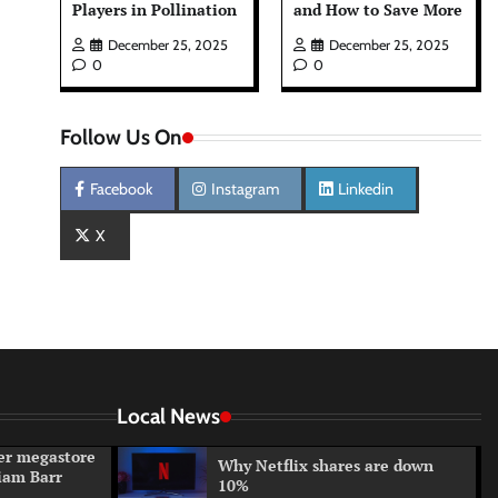
Players in Pollination
and How to Save More
December 25, 2025
December 25, 2025
0
0
Follow Us On
Facebook
Instagram
Linkedin
X
Local News
er megastore
Why Netflix shares are down
iam Barr
10%