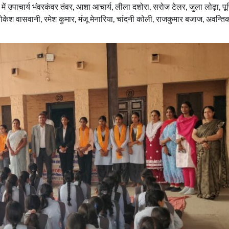
उपाचार्य भंवरकंवर तंवर, आशा आचार्य, लीला दशोरा, सरोज टेलर, जुला लोढ़ा, पूर्
, लोकेश वासवानी, रमेश कुमार, मंजू मेनारिया, चांदनी कोली, राजकुमार बजाज, अवन्तिका