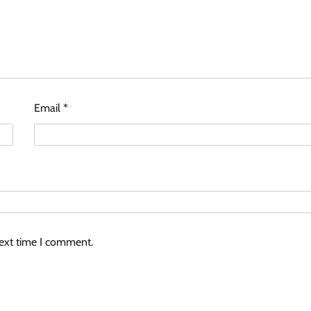
Email
*
Games
This Is a Giant Shipworm. You May
Wish It Had Stayed In Its Tube.
next time I comment.
December 25, 2025
0