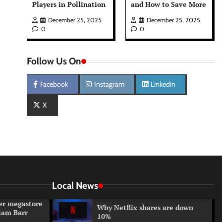
Players in Pollination
and How to Save More
December 25, 2025
December 25, 2025
0
0
Follow Us On
Facebook
Instagram
Linkedin
X
Local News
er megastore
Why Netflix shares are down
iam Barr
10%