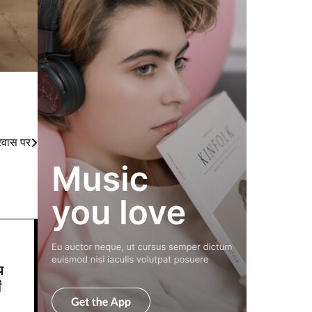
रवास पर
य
ं